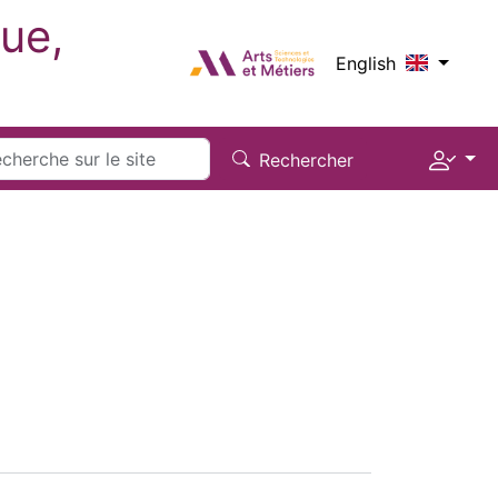
ue,
Logo_image
English
Menu 
rch
Rechercher