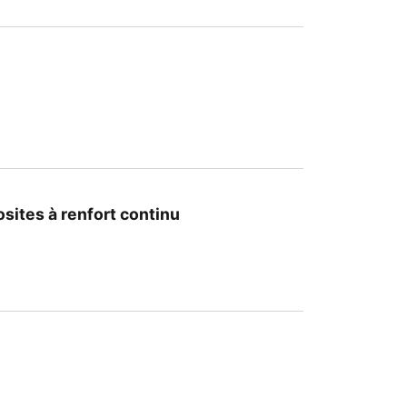
sites à renfort continu
 des composites à renfort continu