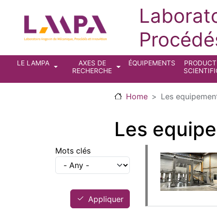
Skip to main content
Laborat
Procédés
Main navigation
LE LAMPA
AXES DE
ÉQUIPEMENTS
PRODUCT
RECHERCHE
SCIENTIF
Home
Les equipemen
Les equip
Mots clés
Appliquer