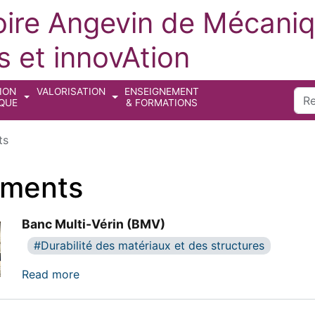
oire Angevin de Mécaniq
 et innovAtion
ION
VALORISATION
ENSEIGNEMENT
Sea
IQUE
& FORMATIONS
ts
ements
Banc Multi-Vérin (BMV)
Durabilité des matériaux et des structures
about Banc Multi-Vérin (BMV)
Read more