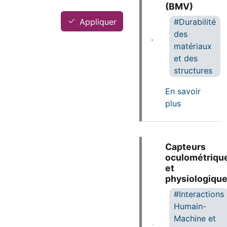
(BMV)
Appliquer
Durabilité
des
matériaux
et des
structures
En savoir
sur Banc Mu
plus
Capteurs
oculométriqu
et
physiologiqu
Interactions
Humain-
Machine et