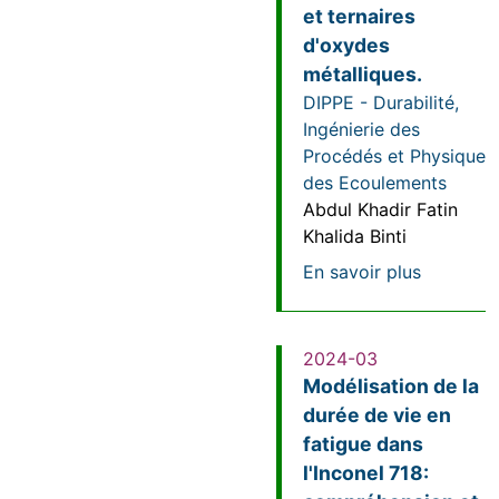
et ternaires
d'oxydes
métalliques.
DIPPE - Durabilité,
Ingénierie des
Procédés et Physique
des Ecoulements
Abdul Khadir Fatin
Khalida Binti
sur Optim
En savoir plus
2024-03
Modélisation de la
durée de vie en
fatigue dans
l'Inconel 718: