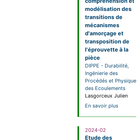
compréhension et
modélisation des
transitions de
mécanismes
d'amorçage et
transposition de
l'éprouvette à la
pièce
DIPPE - Durabilité,
Ingénierie des
Procédés et Physique
des Ecoulements
Lasgorceux Julien
sur Modél
En savoir plus
2024-02
Etude des