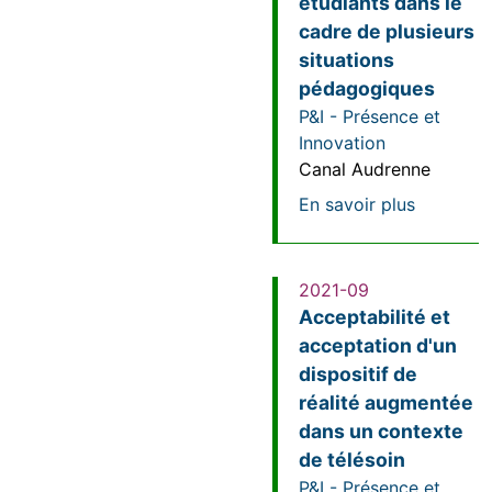
étudiants dans le
cadre de plusieurs
situations
pédagogiques
P&I - Présence et
Innovation
Canal Audrenne
sur L’int
En savoir plus
2021-09
Acceptabilité et
acceptation d'un
dispositif de
réalité augmentée
dans un contexte
de télésoin
P&I - Présence et