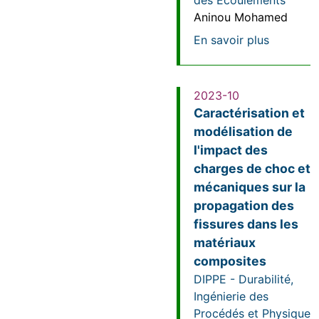
des Ecoulements
Aninou Mohamed
sur Modél
En savoir plus
2023-10
Caractérisation et
modélisation de
l'impact des
charges de choc et
mécaniques sur la
propagation des
fissures dans les
matériaux
composites
DIPPE - Durabilité,
Ingénierie des
Procédés et Physique