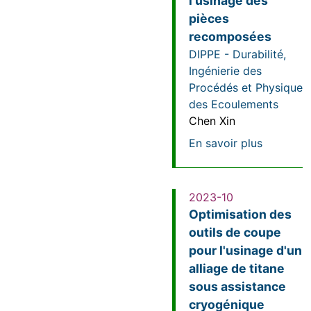
l'usinage des
pièces
recomposées
DIPPE - Durabilité,
Ingénierie des
Procédés et Physique
des Ecoulements
Chen Xin
sur Opti
En savoir plus
2023-10
Optimisation des
outils de coupe
pour l'usinage d'un
alliage de titane
sous assistance
cryogénique