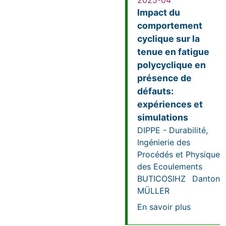
2025-04
Impact du
comportement
cyclique sur la
tenue en fatigue
polycyclique en
présence de
défauts:
expériences et
simulations
DIPPE - Durabilité,
Ingénierie des
Procédés et Physique
des Ecoulements
BUTICOSIHZ
Danton
MÜLLER
sur Impac
En savoir plus