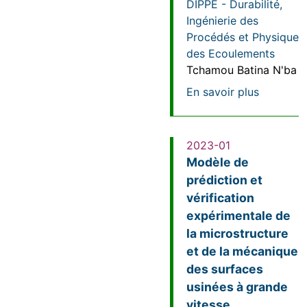
DIPPE - Durabilité,
Ingénierie des
Procédés et Physique
des Ecoulements
Tchamou Batina N'ba
sur Prise
En savoir plus
2023-01
Modèle de
prédiction et
vérification
expérimentale de
la microstructure
et de la mécanique
des surfaces
usinées à grande
vitesse