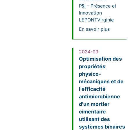
P&I - Présence et
Innovation
LEPONT
Virginie
sur Effet
En savoir plus
2024-09
Optimisation des
propriétés
physico-
mécaniques et de
l'efficacité
antimicrobienne
d'un mortier
cimentaire
utilisant des
systèmes binaires