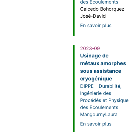
des Ecoulements
Caicedo Bohorquez
José-David
sur Simul
En savoir plus
2023-09
Usinage de
métaux amorphes
sous assistance
cryogénique
DIPPE - Durabilité,
Ingénierie des
Procédés et Physique
des Ecoulements
Mangourny
Laura
sur Usin
En savoir plus