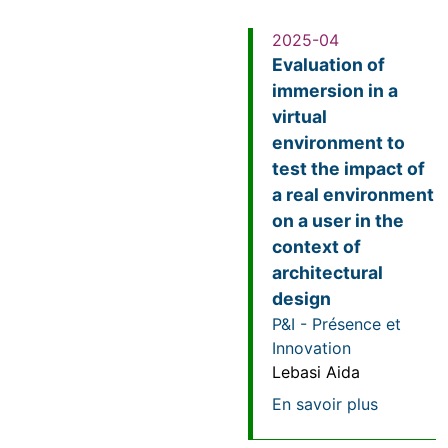
2025-04
Evaluation of
immersion in a
virtual
environment to
test the impact of
a real environment
on a user in the
context of
architectural
design
P&I - Présence et
Innovation
Lebasi Aida
sur Evalu
En savoir plus