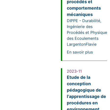
procédés et
comportements
mécaniques
DIPPE - Durabilité,
Ingénierie des
Procédés et Physique
des Ecoulements
Largenton
Flavie
sur Etude
En savoir plus
2023-11
Etude de la
conception
pédagogique de
l'apprentissage de
procédures en
environnement