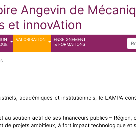
oire Angevin de Mécaniq
 et innovAtion
ION
VALORISATION
ENSEIGNEMENT
Sea
IQUE
& FORMATIONS
es
triels, académiques et institutionnels, le LAMPA cons
t au soutien actif de ses financeurs publics – Région, co
t de projets ambitieux, à fort impact technologique et s