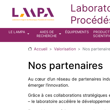
Aller au contenu principal
Laborat
Procédés
Navigation principale
LE LAMPA
AXES DE
ÉQUIPEMENTS
PRODUCT
RECHERCHE
SCIENTIF
Accueil
Valorisation
Nos partenair
Nos partenaires
Au cœur d’un réseau de partenaires indus
émerger l’innovation.
Grâce à ces collaborations stratégiques e
– le laboratoire accélère le développemen