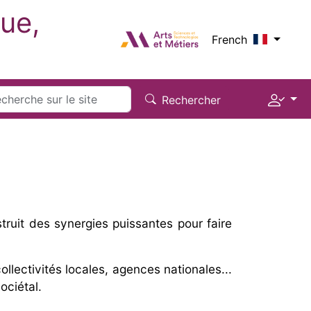
ue,
Logo_image
French
Menu 
rch
Rechercher
truit des synergies puissantes pour faire
llectivités locales, agences nationales...
ociétal.