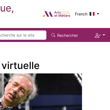
ue,
Logo_image
French
Menu 
rch
Rechercher
virtuelle