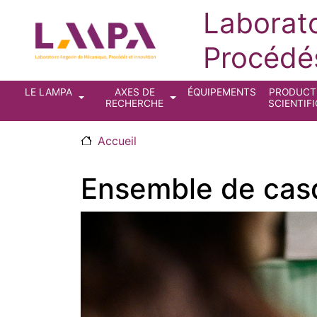
Aller au contenu principal
Laborat
Procédés
Navigation principale
LE LAMPA
AXES DE
ÉQUIPEMENTS
PRODUCT
RECHERCHE
SCIENTIF
Accueil
Ensemble de casqu