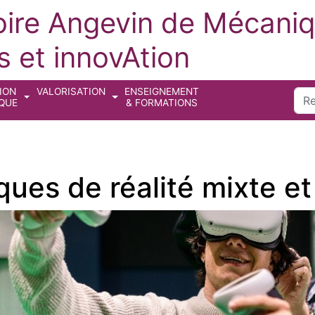
oire Angevin de Mécaniq
 et innovAtion
ION
VALORISATION
ENSEIGNEMENT
Sea
IQUE
& FORMATIONS
es de réalité mixte et 