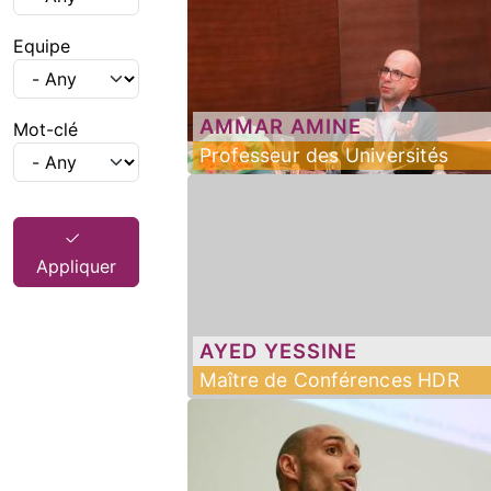
Equipe
AMMAR
AMINE
Mot-clé
Professeur des Universités
Appliquer
AYED
YESSINE
Maître de Conférences HDR