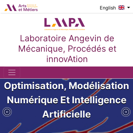
Skip to main content
Logo_image
English
Laboratoire Angevin de
Mécanique, Procédés et
innovAtion
Slideshow
Slide 1 of 4
Optimisation, Modélisation
Numérique Et Intelligence
Artificielle
Previous Slide
Nex