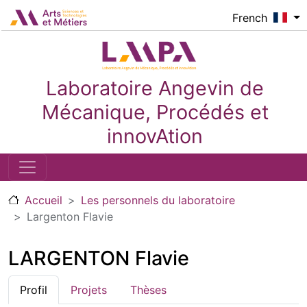
Aller au contenu principal
Logo_image
French
Laboratoire Angevin de
Mécanique, Procédés et
innovAtion
Accueil
Les personnels du laboratoire
Largenton Flavie
LARGENTON Flavie
Profil
Projets
Thèses