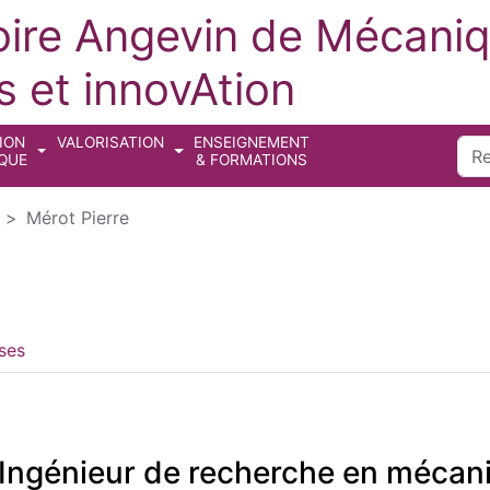
oire Angevin de Mécaniq
 et innovAtion
ION
VALORISATION
ENSEIGNEMENT
Sea
IQUE
& FORMATIONS
Mérot Pierre
ses
Ingénieur de recherche en mécan