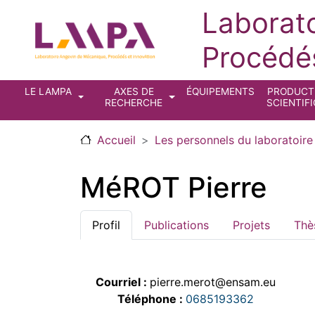
Aller au contenu principal
Laborat
Procédés
Navigation principale
LE LAMPA
AXES DE
ÉQUIPEMENTS
PRODUCT
RECHERCHE
SCIENTIF
Accueil
Les personnels du laboratoire
MéROT Pierre
Profil
Publications
Projets
Thè
Courriel
pierre.merot@ensam.eu
Téléphone
0685193362