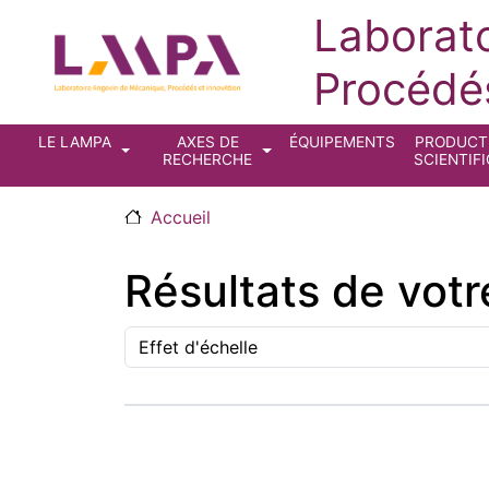
Aller au contenu principal
Laborat
Procédés
Navigation principale
LE LAMPA
AXES DE
ÉQUIPEMENTS
PRODUCT
RECHERCHE
SCIENTIF
Accueil
Résultats de vot